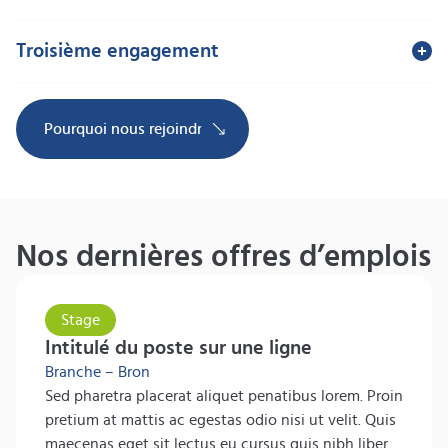
Lorem ipsum dolor sit amet, consectetur adipiscing elit. Elit
nisl arcu iaculis pharetra tellus dui fames.
Troisième engagement
Lorem ipsum dolor sit amet, consectetur adipiscing elit. Elit
Découvrir
nisl arcu iaculis pharetra tellus dui fames.
Pourquoi nous rejoindre ?
Découvrir
Nos dernières offres d’emplois
Stage
Intitulé du poste sur une ligne
Branche –
Bron
Sed pharetra placerat aliquet penatibus lorem. Proin
pretium at mattis ac egestas odio nisi ut velit. Quis
maecenas eget sit lectus eu cursus quis nibh libero.