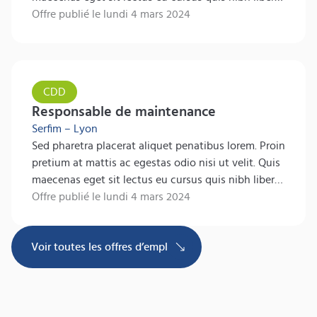
Egestas accumsan enim ut vitae odio bibendum
Offre publié le lundi 4 mars 2024
ornare. Velit amet nulla tincidunt dolor at.
CDD
Responsable de maintenance
Serfim –
Lyon
Sed pharetra placerat aliquet penatibus lorem. Proin
pretium at mattis ac egestas odio nisi ut velit. Quis
maecenas eget sit lectus eu cursus quis nibh libero.
Egestas accumsan enim ut vitae odio bibendum
Offre publié le lundi 4 mars 2024
ornare. Velit amet nulla tincidunt dolor at.
Voir toutes les offres d’emplois